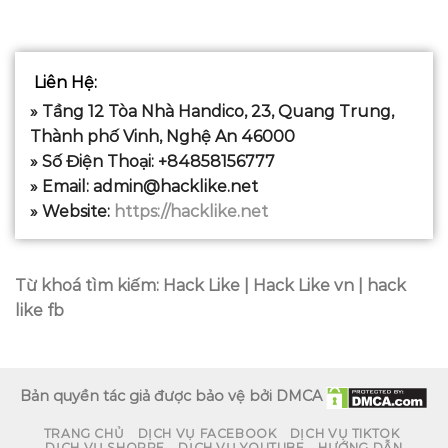
Liên Hệ
:
» Tầng 12 Tòa Nhà Handico, 23, Quang Trung,
Thành phố Vinh, Nghệ An 46000
» Số Điện Thoại: +84858156777
» Email:
admin@hacklike.net
» Website:
https://hacklike.net
Từ khoá tìm kiếm:
Hack Like | Hack Like vn | hack
like fb
Bản quyền tác giả được bảo vệ bởi DMCA
TRANG CHỦ
DỊCH VỤ FACEBOOK
DỊCH VỤ TIKTOK
DỊCH VỤ SHOPPE
DỊCH VỤ YOUTUBE
HƯỚNG DẪN