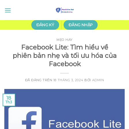
Chuyển
đến
nội
dung
ĐĂNG KÝ
ĐĂNG NHẬP
MẸO HAY
Facebook Lite: Tìm hiểu về
phiên bản nhẹ và tối ưu hóa của
Facebook
ĐÃ ĐĂNG TRÊN
18 THÁNG 3, 2024
BỞI
ADMIN
18
Th3