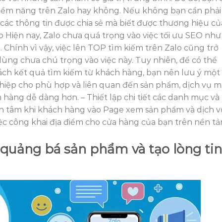
iềm năng trên Zalo hay không. Nếu không bạn cần phải
các thông tin được chia sẻ mà biết được thương hiệu củ
o Hiện nay, Zalo chưa quá trọng vào việc tối ưu SEO như
Chính vì vậy, việc lên TOP tìm kiếm trên Zalo cũng trở
dùng chưa chú trọng vào việc này. Tuy nhiên, để có thể
ch kết quả tìm kiếm từ khách hàng, bạn nên lưu ý một 
hiệp cho phù hợp và liên quan đến sản phẩm, dịch vụ m
hàng dễ dàng hơn. – Thiết lập chi tiết các danh mục và
an tâm khi khách hàng vào Page xem sản phẩm và dịch v
ệc công khai địa điểm cho cửa hàng của bạn trên nền t
 quảng bá sản phẩm và tạo lòng tin