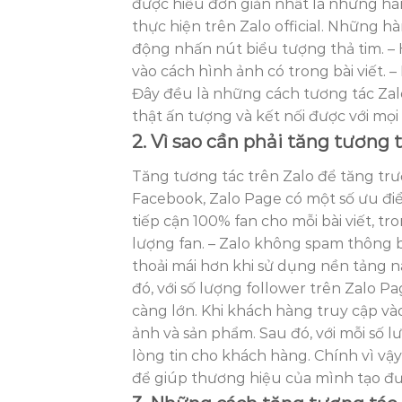
được hiểu đơn giản nhất là những hà
thực hiện trên Zalo official. Những 
động nhấn nút biểu tượng thả tim. – 
vào cách hình ảnh có trong bài viết. 
Đây đều là những cách tương tác Zalo
thật ấn tượng và kết nối được với mọi
2. Vì sao cần phải tăng tương t
Tăng tương tác trên Zalo để tăng tr
Facebook, Zalo Page có một số ưu điể
tiếp cận 100% fan cho mỗi bài viết, t
lượng fan. – Zalo không spam thông 
thoải mái hơn khi sử dụng nền tảng n
đó, với số lượng follower trên Zalo P
càng lớn. Khi khách hàng truy cập vào
ảnh và sản phẩm. Sau đó, với mỗi số l
lòng tin cho khách hàng. Chính vì vậy
để giúp thương hiệu của mình tạo đư