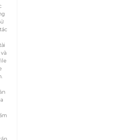
c
ng
sử
tác
ài
 và
ile
e
.
oản
ủa
n
hẩm
cần