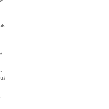
ng
.
alo
hể
nh
quả
o