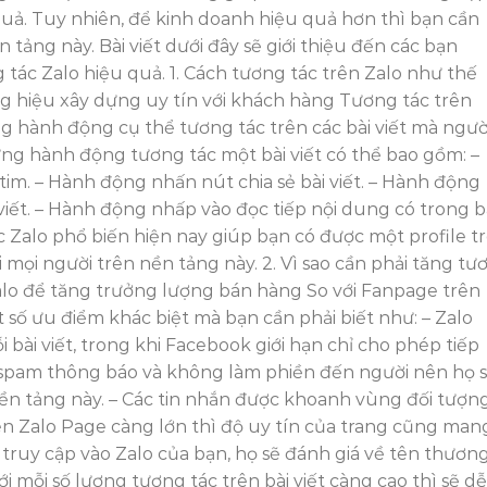
uả. Tuy nhiên, để kinh doanh hiệu quả hơn thì bạn cần
 tảng này. Bài viết dưới đây sẽ giới thiệu đến các bạn
ác Zalo hiệu quả. 1. Cách tương tác trên Zalo như thế
g hiệu xây dựng uy tín với khách hàng Tương tác trên
g hành động cụ thể tương tác trên các bài viết mà ngườ
hững hành động tương tác một bài viết có thể bao gồm: –
m. – Hành động nhấn nút chia sẻ bài viết. – Hành động
viết. – Hành động nhấp vào đọc tiếp nội dung có trong b
c Zalo phổ biến hiện nay giúp bạn có được một profile t
i mọi người trên nền tảng này. 2. Vì sao cần phải tăng tư
alo để tăng trưởng lượng bán hàng So với Fanpage trên
số ưu điểm khác biệt mà bạn cần phải biết như: – Zalo
 bài viết, trong khi Facebook giới hạn chỉ cho phép tiếp
 spam thông báo và không làm phiền đến người nên họ 
ền tảng này. – Các tin nhắn được khoanh vùng đối tượng
rên Zalo Page càng lớn thì độ uy tín của trang cũng man
 truy cập vào Zalo của bạn, họ sẽ đánh giá về tên thươn
i mỗi số lượng tương tác trên bài viết càng cao thì sẽ dễ