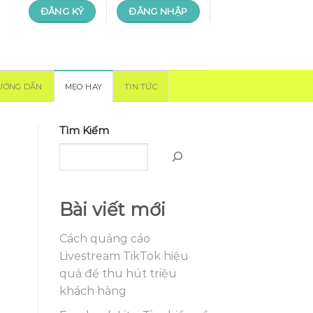
ĐĂNG KÝ
ĐĂNG NHẬP
ƯỚNG DẪN
MẸO HAY
TIN TỨC
Tìm Kiếm
Bài viết mới
Cách quảng cáo
Livestream TikTok hiệu
quả để thu hút triệu
khách hàng