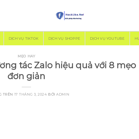
DỊCH VỤ TIKTOK
DỊCH VỤ SHOPPE
DỊCH VỤ YOUTUBE
H
MẸO HAY
ơng tác Zalo hiệu quả với 8 mẹo
đơn giản
G TRÊN
17 THÁNG 3, 2024
BỞI
ADMIN