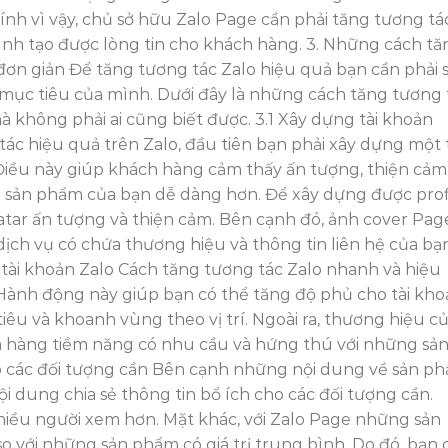
ính vì vậy, chủ sở hữu Zalo Page cần phải tăng tương tá
ình tạo được lòng tin cho khách hàng. 3. Những cách tă
đơn giản Để tăng tương tác Zalo hiệu quả bạn cần phải 
 mục tiêu của mình. Dưới đây là những cách tăng tương 
 không phải ai cũng biết được. 3.1 Xây dựng tài khoản
tác hiệu quả trên Zalo, đầu tiên bạn phải xây dựng một t
Điều này giúp khách hàng cảm thấy ấn tượng, thiện cảm
và sản phẩm của bạn dễ dàng hơn. Để xây dựng được prof
atar ấn tượng và thiện cảm. Bên cạnh đó, ảnh cover Pag
ịch vụ có chứa thương hiệu và thông tin liên hệ của bạn
tài khoản Zalo Cách tăng tương tác Zalo nhanh và hiệu
 Hành động này giúp bạn có thể tăng độ phủ cho tài kh
êu và khoanh vùng theo vị trí. Ngoài ra, thương hiệu c
ch hàng tiềm năng có nhu cầu và hứng thú với những sả
cho các đối tượng cần Bên cạnh những nội dung về sản p
i dung chia sẻ thông tin bổ ích cho các đối tượng cần.
hiều người xem hơn. Mặt khác, với Zalo Page những sản
o với những sản phẩm có giá trị trung bình. Do đó, bạn 