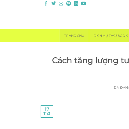
Chuyển
đến
nội
dung
TRANG CHỦ
DỊCH VỤ FACEBOOK
Cách tăng lượng tư
ĐÃ ĐĂN
17
Th3