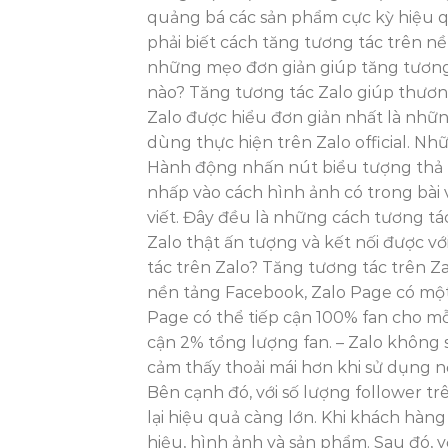
quảng bá các sản phẩm cực kỳ hiệu q
phải biết cách tăng tương tác trên nền
những mẹo đơn giản giúp tăng tương t
nào? Tăng tương tác Zalo giúp thươn
Zalo được hiểu đơn giản nhất là nhữn
dùng thực hiện trên Zalo official. N
Hành động nhấn nút biểu tượng thả ti
nhấp vào cách hình ảnh có trong bài 
viết. Đây đều là những cách tương tá
Zalo thật ấn tượng và kết nối được vớ
tác trên Zalo? Tăng tương tác trên Z
nền tảng Facebook, Zalo Page có một 
Page có thể tiếp cận 100% fan cho mỗi
cận 2% tổng lượng fan. – Zalo không
cảm thấy thoải mái hơn khi sử dụng n
Bên cạnh đó, với số lượng follower t
lại hiệu quả càng lớn. Khi khách hàng
hiệu, hình ảnh và sản phẩm. Sau đó, vớ