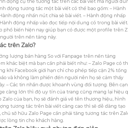
nh động cụ thể tương tác trên các bài viết mà người dù
hành động tương tác một bài viết có thể bao gồm: – Hành
Hành động nhấn nút chia sẻ bài viết. – Hành động nhấp
– Hành động nhấp vào đọc tiếp nội dung có trong bài viết
 phổ biến hiện nay giúp bạn có được một profile trên Z
 người trên nền tảng này.
ác trên Zalo?
ưởng lượng bán hàng So với Fanpage trên nền tảng
m khác biệt mà bạn cần phải biết như: – Zalo Page có t
rong khi Facebook giới hạn chỉ cho phép tiếp cận 2% tổng
báo và không làm phiền đến người nên họ sẽ cảm thấy
ày. – Các tin nhắn được khoanh vùng đối tượng. Bên cạ
age càng lớn thì độ uy tín của trang cũng mang lại hiệu 
 Zalo của bạn, họ sẽ đánh giá về tên thương hiệu, hình
ượng tương tác trên bài viết càng cao thì sẽ dễ dàng tạo
, chủ sở hữu Zalo Page cần phải tăng tương tác trên Zal
ợc lòng tin cho khách hàng.