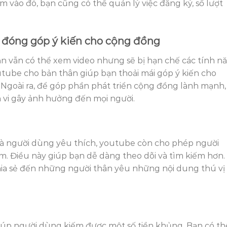
m vào đó, bạn cũng có thể quản lý việc đăng ký, số lượt
à đóng góp ý kiến cho cộng đồng
n vẫn có thể xem video nhưng sẽ bị hạn chế các tính n
utube cho bản thân giúp bạn thoải mái góp ý kiến cho
goài ra, để góp phần phát triển cộng đồng lành mạnh,
vi gây ảnh hưởng đến mọi người.
mà người dùng yêu thích, youtube còn cho phép người
. Điều này giúp bạn dễ dàng theo dõi và tìm kiếm hơn.
ia sẻ đến những người thân yêu những nội dung thú vị
úp người dùng kiếm được một số tiền khủng. Bạn có th