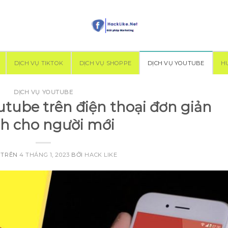
DỊCH VỤ TIKTOK
DỊCH VỤ SHOPPE
DỊCH VỤ YOUTUBE
H
DỊCH VỤ YOUTUBE
tube trên điện thoại đơn giản
h cho người mới
 TRÊN
4 THÁNG 1, 2023
BỞI
HACK LIKE