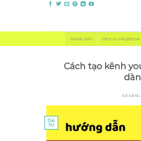
Chuyển
đến
nội
dung
TRANG CHỦ
DỊCH VỤ FACEBOOK
Cách tạo kênh you
dàn
ĐÃ ĐĂNG
04
Th1