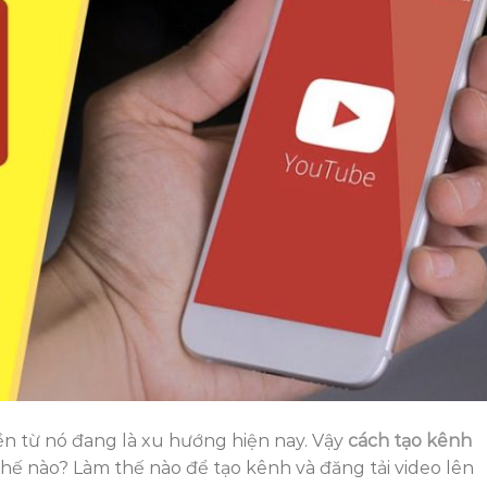
iền từ nó đang là xu hướng hiện nay. Vậy
cách tạo kênh
thế nào? Làm thế nào để tạo kênh và đăng tải video lên