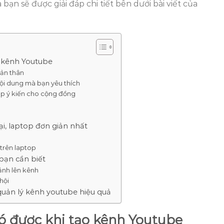
ạn sẽ được giải đáp chi tiết bên dưới bài viết của
o kênh Youtube
bản thân
ội dung mà bạn yêu thích
óp ý kiến cho cộng đồng
i, laptop đơn giản nhất
i
trên laptop
bạn cần biết
ảnh lên kênh
 hội
quản lý kênh youtube hiệu quả
có được khi tạo kênh Youtube