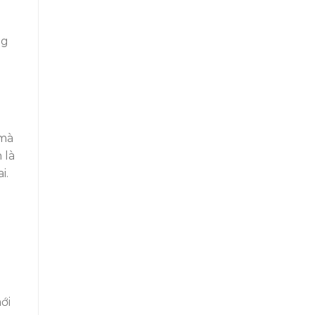
ng
 mà
 là
i.
ới