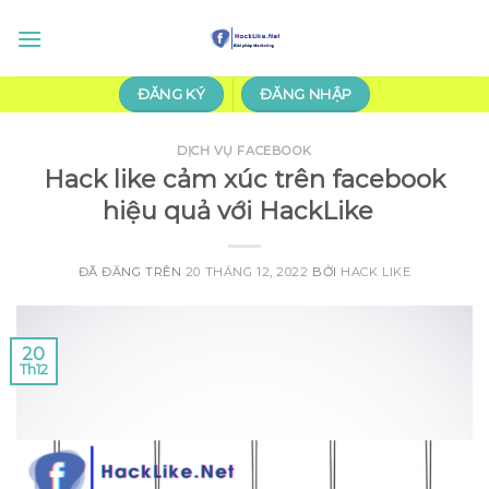
Chuyển
đến
nội
dung
ĐĂNG KÝ
ĐĂNG NHẬP
DỊCH VỤ FACEBOOK
Hack like cảm xúc trên facebook
hiệu quả với HackLike
ĐÃ ĐĂNG TRÊN
20 THÁNG 12, 2022
BỞI
HACK LIKE
20
Th12