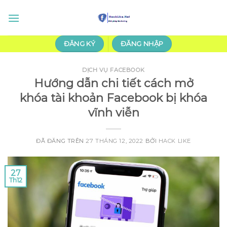
Chuyển
đến
nội
dung
ĐĂNG KÝ
ĐĂNG NHẬP
DỊCH VỤ FACEBOOK
Hướng dẫn chi tiết cách mở
khóa tài khoản Facebook bị khóa
vĩnh viễn
ĐÃ ĐĂNG TRÊN
27 THÁNG 12, 2022
BỞI
HACK LIKE
27
Th12