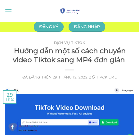
Chuyển
đến
nội
dung
ĐĂNG KÝ
ĐĂNG NHẬP
DỊCH VỤ TIKTOK
Hướng dẫn một số cách chuyển
video Tiktok sang MP4 đơn giản
ĐÃ ĐĂNG TRÊN
29 THÁNG 12, 2022
BỞI
HACK LIKE
29
Th12