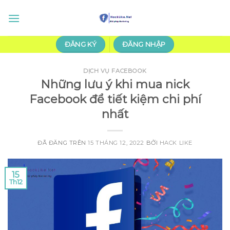
Chuyển
đến
nội
dung
ĐĂNG KÝ
ĐĂNG NHẬP
DỊCH VỤ FACEBOOK
Những lưu ý khi mua nick
Facebook để tiết kiệm chi phí
nhất
ĐÃ ĐĂNG TRÊN
15 THÁNG 12, 2022
BỞI
HACK LIKE
15
Th12