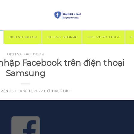
DỊCH VỤ TIKTOK
DỊCH VỤ SHOPPE
DỊCH VỤ YOUTUBE
H
DỊCH VỤ FACEBOOK
nhập Facebook trên điện thoại
Samsung
TRÊN
25 THÁNG 12, 2022
BỞI
HACK LIKE