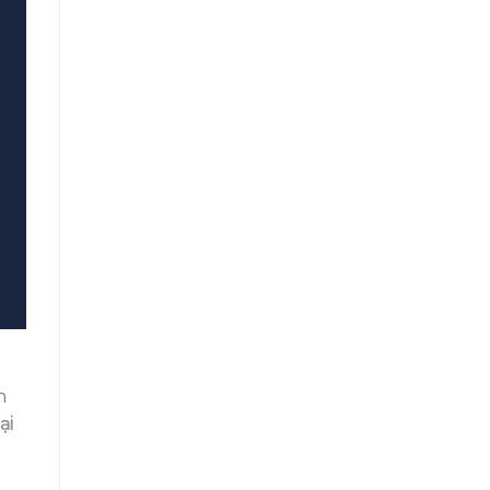
m
n
ại