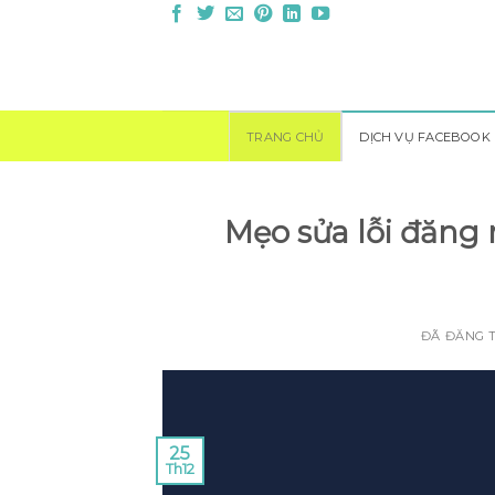
Chuyển
đến
nội
dung
TRANG CHỦ
DỊCH VỤ FACEBOOK
Mẹo sửa lỗi đăng 
ĐÃ ĐĂNG 
25
Th12