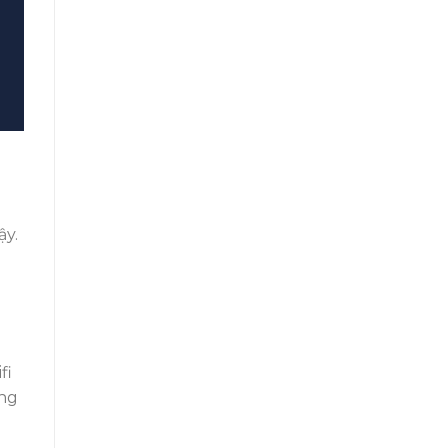
ậy.
fi
ạng