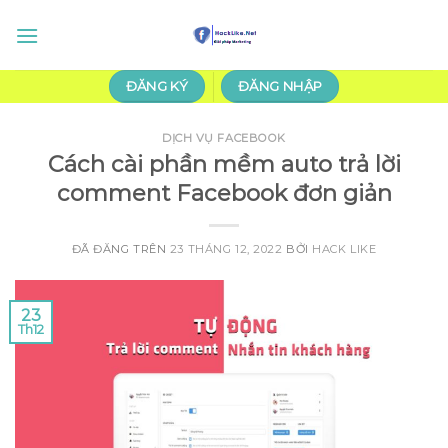
Chuyển
đến
nội
dung
ĐĂNG KÝ
ĐĂNG NHẬP
DỊCH VỤ FACEBOOK
Cách cài phần mềm auto trả lời
comment Facebook đơn giản
ĐÃ ĐĂNG TRÊN
23 THÁNG 12, 2022
BỞI
HACK LIKE
23
Th12