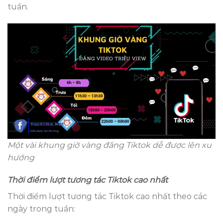
tuần.
Một vài khung giờ vàng đăng Tiktok dễ được lên xu
hướng
Thời điểm lượt tương tác Tiktok cao nhất
Thời điểm lượt tương tác Tiktok cao nhất theo các
ngày trong tuần: