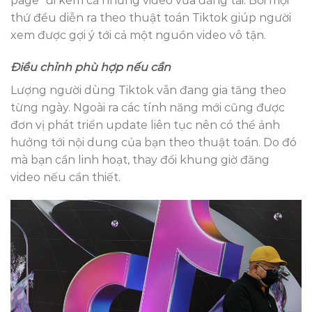
page” đi kèm cả những video vừa đăng tải. Bởi mọi
thứ đều diễn ra theo thuật toán Tiktok giúp người
xem được gợi ý tới cả một nguồn video vô tận.
Điều chỉnh phù hợp nếu cần
Lượng người dùng Tiktok vẫn đang gia tăng theo
từng ngày. Ngoài ra các tính năng mới cũng được
đơn vị phát triển update liên tục nên có thể ảnh
hưởng tới nội dung của bạn theo thuật toán. Do đó
mà bạn cần linh hoạt, thay đổi khung giờ đăng
video nếu cần thiết.