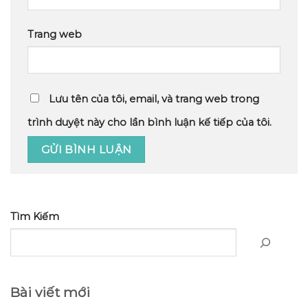
Trang web
Lưu tên của tôi, email, và trang web trong
trình duyệt này cho lần bình luận kế tiếp của tôi.
Tìm Kiếm
Bài viết mới