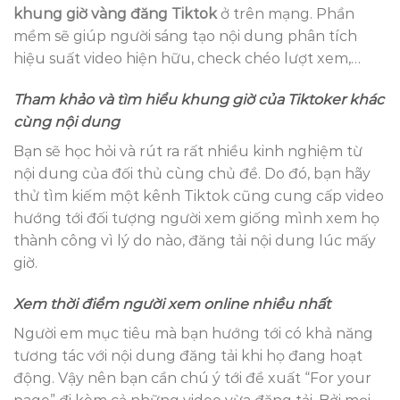
khung giờ vàng đăng Tiktok
ở trên mạng. Phần
mềm sẽ giúp người sáng tạo nội dung phân tích
hiệu suất video hiện hữu, check chéo lượt xem,…
Tham khảo và tìm hiểu khung giờ của Tiktoker khác
cùng nội dung
Bạn sẽ học hỏi và rút ra rất nhiều kinh nghiệm từ
nội dung của đối thủ cùng chủ đề. Do đó, bạn hãy
thử tìm kiếm một kênh Tiktok cũng cung cấp video
hướng tới đối tượng người xem giống mình xem họ
thành công vì lý do nào, đăng tải nội dung lúc mấy
giờ.
Xem thời điểm người xem online nhiều nhất
Người em mục tiêu mà bạn hướng tới có khả năng
tương tác với nội dung đăng tải khi họ đang hoạt
động. Vậy nên bạn cần chú ý tới đề xuất “For your